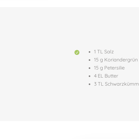
1 TL Salz

15 g Koriandergrün
15 g Petersilie
4 EL Butter
3 TL Schwarzkümm