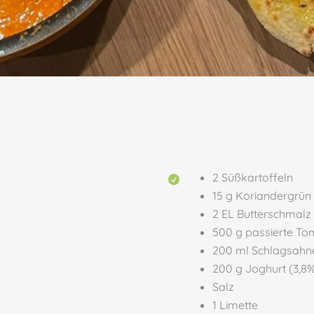
2 Süßkartoffeln

15 g Koriandergrün
2 EL Butterschmalz
500 g passierte T
200 ml Schlagsahn
200 g Joghurt (3,8%
Salz
1 Limette