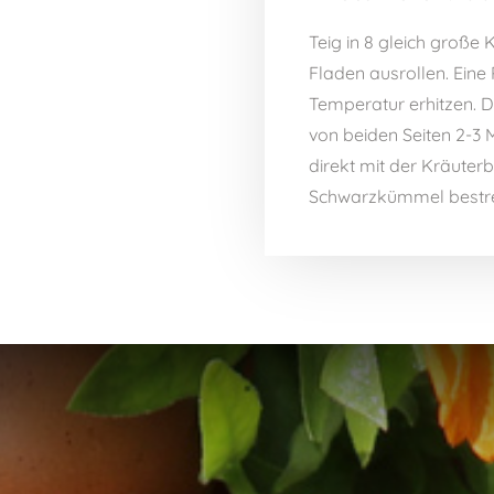
Teig in 8 gleich große
Fladen ausrollen. Eine
Temperatur erhitzen. D
von beiden Seiten 2-3 
direkt mit der Kräuterb
Schwarzkümmel bestreu