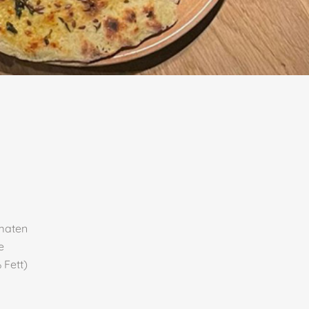
omaten
e
 Fett)