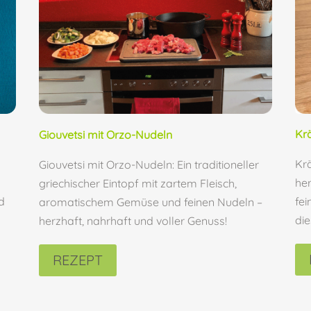
Kr
Giouvetsi mit Orzo-Nudeln
Krä
Giouvetsi mit Orzo-Nudeln: Ein traditioneller
her
griechischer Eintopf mit zartem Fleisch,
fei
d
aromatischem Gemüse und feinen Nudeln –
die
herzhaft, nahrhaft und voller Genuss!
REZEPT